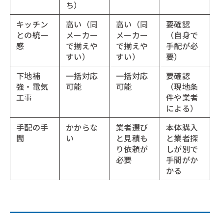
ち）
キッチン
高い（同
高い（同
要確認
との統一
メーカー
メーカー
（自身で
感
で揃えや
で揃えや
手配が必
すい）
すい）
要）
下地補
一括対応
一括対応
要確認
強・電気
可能
可能
（現地条
工事
件や業者
による）
手配の手
かからな
業者選び
本体購入
間
い
と見積も
と業者探
り依頼が
しが別で
必要
手間がか
かる