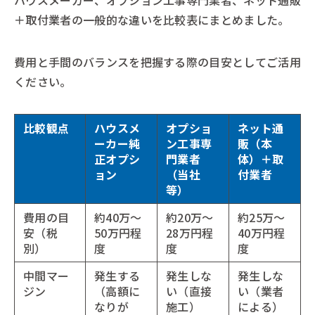
ハウスメーカー、オプション工事専門業者、ネット通販
＋取付業者の一般的な違いを比較表にまとめました。
費用と手間のバランスを把握する際の目安としてご活用
ください。
比較観点
ハウスメ
オプショ
ネット通
ーカー純
ン工事専
販（本
正オプシ
門業者
体）＋取
ョン
（当社
付業者
等）
費用の目
約40万〜
約20万〜
約25万〜
安（税
50万円程
28万円程
40万円程
別）
度
度
度
中間マー
発生する
発生しな
発生しな
ジン
（高額に
い（直接
い（業者
なりが
施工）
による）