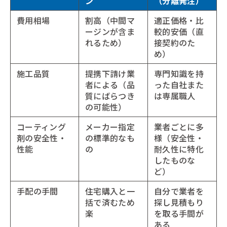
ン
（分離発注）
費用相場
割高（中間マ
適正価格・比
ージンが含ま
較的安価（直
れるため）
接契約のた
め）
施工品質
提携下請け業
専門知識を持
者による（品
った自社また
質にばらつき
は専属職人
の可能性）
コーティング
メーカー指定
業者ごとに多
剤の安全性・
の標準的なも
様（安全性・
性能
の
耐久性に特化
したものな
ど）
手配の手間
住宅購入と一
自分で業者を
括で済むため
探し見積もり
楽
を取る手間が
ある