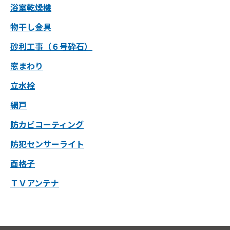
浴室乾燥機
物干し金具
砂利工事（６号砕石）
窓まわり
立水栓
網戸
防カビコーティング
防犯センサーライト
面格子
ＴＶアンテナ