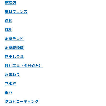
床補強
形材フェンス
愛知
枕棚
浴室テレビ
浴室乾燥機
物干し金具
砂利工事（６号砕石）
窓まわり
立水栓
網戸
防カビコーティング