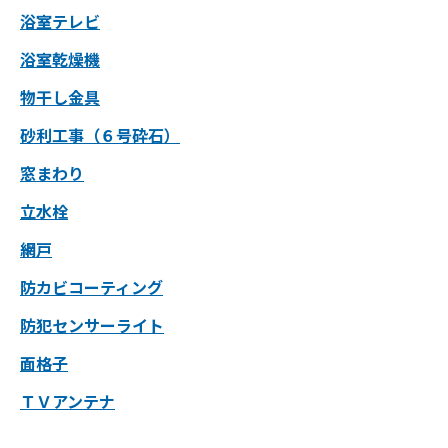
浴室テレビ
浴室乾燥機
物干し金具
砂利工事（６号砕石）
窓まわり
立水栓
網戸
防カビコーティング
防犯センサーライト
面格子
ＴＶアンテナ