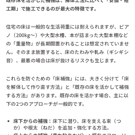
既存床を活かした補強は、解体工法に比べて「安価・短
工期」で施工できるのが最大の特徴です。
住宅の床は一般的な生活荷重には耐えられますが、ピア
ノ（200kg〜）や大型水槽、本が詰まった大型本棚など
の「重量物」が長期間置かれることは想定されていませ
ん。そのまま放置すると、床のたわみや軋み（ギシギシ
音）、最悪の場合は床が抜けるリスクも生じます。
これらを防ぐための「床補強」には、大きく分けて「床
を解体して作り直す方法」と「既存の床を活かして補強
する方法」があります。既存の床を活かす場合、主に以
下の2つのアプローチが一般的です。
床下からの補強：
床下に潜り、床を支える束（つ
か）や根太（ねだ）を追加・強化する方法。