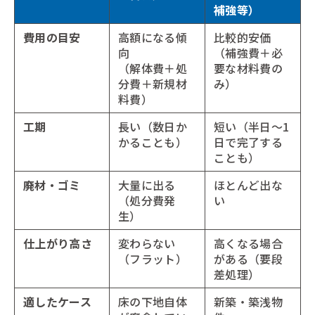
補強等）
費用の目安
高額になる傾
比較的安価
向
（補強費＋必
（解体費＋処
要な材料費の
分費＋新規材
み）
料費）
工期
長い（数日か
短い（半日〜1
かることも）
日で完了する
ことも）
廃材・ゴミ
大量に出る
ほとんど出な
（処分費発
い
生）
仕上がり高さ
変わらない
高くなる場合
（フラット）
がある（要段
差処理）
適したケース
床の下地自体
新築・築浅物