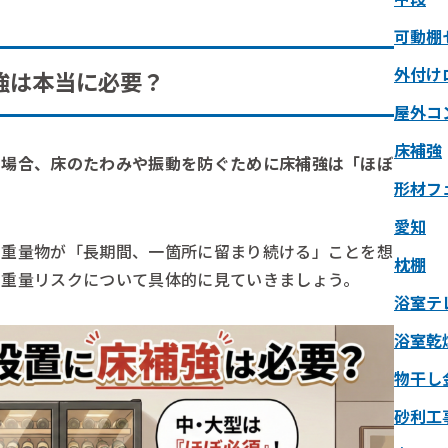
可動棚
外付け
強は本当に必要？
屋外コ
床補強
る場合、床のたわみや振動を防ぐために床補強は「ほぼ
形材フ
愛知
の重量物が「長期間、一箇所に留まり続ける」ことを想
枕棚
の重量リスクについて具体的に見ていきましょう。
浴室テ
浴室乾
物干し
砂利工