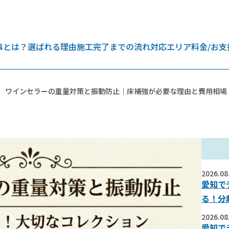
事とは？
選ばれる理由
施工完了までの流れ
対応エリア
料金/お支
ワインセラーの重量対策と振動防止｜床補強が必要な理由と費用相場
2026.08
愛知で
る！分
2026.08
愛知で