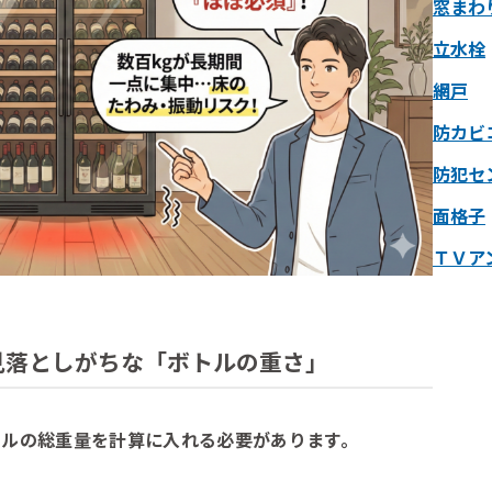
窓まわ
立水栓
網戸
防カビ
防犯セ
面格子
ＴＶア
超！見落としがちな「ボトルの重さ」
トルの総重量を計算に入れる必要があります。