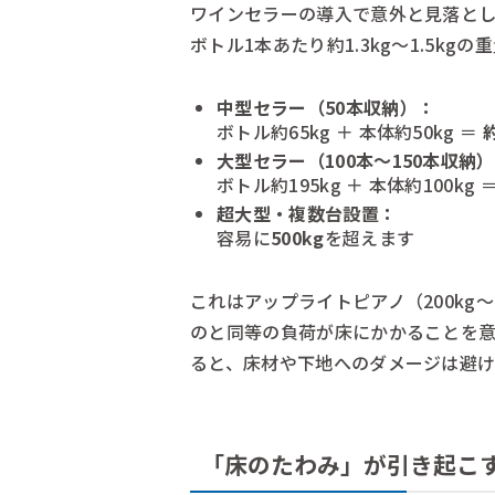
ワインセラーの導入で意外と見落と
ボトル1本あたり約1.3kg〜1.5kg
中型セラー（50本収納）：
ボトル約65kg ＋ 本体約50kg ＝
約
大型セラー（100本〜150本収納
ボトル約195kg ＋ 本体約100kg 
超大型・複数台設置：
容易に
500kg
を超えます
これはアップライトピアノ（200kg〜2
のと同等の負荷が床にかかることを意
ると、床材や下地へのダメージは避
「床のたわみ」が引き起こ