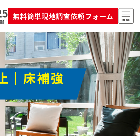
25
無料簡単現地調査依頼フォーム
MENU
通]
止｜床補強