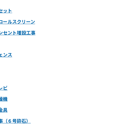
セット
ロールスクリーン
ンセント増設工事
ェンス
レビ
燥機
金具
事（６号砕石）