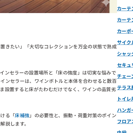
カーテ
カーテ
カーポ
サイク
を置きたい」「大切なコレクションを万全の状態で熟成
シャッ
セキュ
ワインセラーの設置場所と「床の強度」は切実な悩みで
チェー
ワインセラーは、ワインボトルと本体を合わせると数百
テラス
まま設置すると床がたわむだけでなく、ワインの品質劣
トイレ
ハンガ
おける「
床補強
」の必要性と、振動・荷重対策のポイン
フロア
解説します。
中段