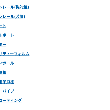
ンレール(機能性)
ンレール(装飾)
ート
ルポート
ター
リティーフィルム
ンポール
屋根
用吊戸棚
ーパイプ
コーティング