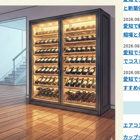
と新築
2026.08
愛知で
相場と
2026.08
愛知で
でコス
2026.08
愛知で
すすめ
エアコ
カップ