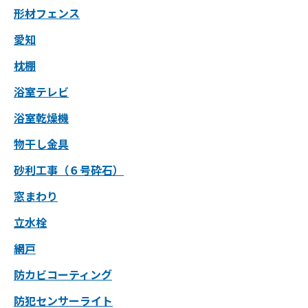
形材フェンス
愛知
枕棚
浴室テレビ
浴室乾燥機
物干し金具
砂利工事（６号砕石）
窓まわり
立水栓
網戸
防カビコーティング
防犯センサーライト