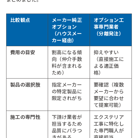
比較観点
メーカー純正
オプション工
オプション
事専門業者
（ハウスメー
（分離発注）
カー経由）
費用の目安
割高になる傾
抑えやすい
向（仲介手数
（直接施工に
料が含まれる
よる適正価
ため）
格）
製品の選択肢
指定メーカー
要確認（複数
の特定製品に
メーカーから
限定されがち
要望に合わせ
て提案可能）
施工の専門性
下請け業者が
エクステリア
担当するため
工事に特化し
品質にバラつ
た専門職人が
きがある
直接担当