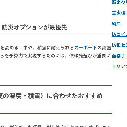
窓まわ
立水栓
網戸
・防災オプションが最優先
防カビ
防犯セ
性を高める工事や、積雪に耐えられる
カーポート
の設置
れらを予算内で実現するためには、依頼先選びが重要に
面格子
ＴＶア
夏の湿度・積雪）に合わせたおすすめ