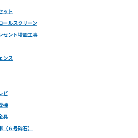
セット
ロールスクリーン
ンセント増設工事
ェンス
レビ
燥機
金具
事（６号砕石）