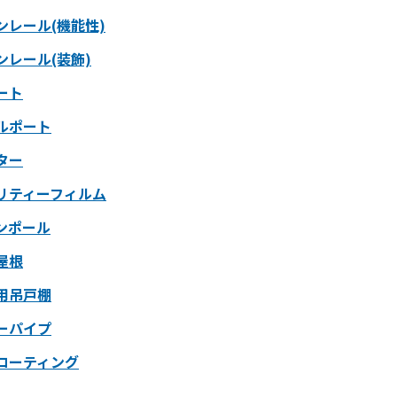
ンレール(機能性)
ンレール(装飾)
ート
ルポート
ター
リティーフィルム
ンポール
屋根
用吊戸棚
ーパイプ
コーティング