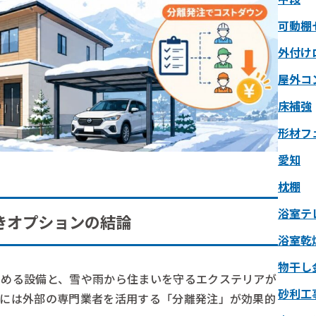
可動棚
外付け
屋外コ
床補強
形材フ
愛知
枕棚
浴室テ
きオプションの結論
浴室乾
物干し
高める設備と、雪や雨から住まいを守るエクステリアが
砂利工
めには外部の専門業者を活用する「分離発注」が効果的