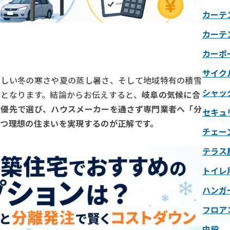
カーテ
カーテ
カーポ
サイク
厳しい冬の寒さや夏の蒸し暑さ、そして地域特有の積雪
シャッ
となります。結論からお伝えすると、
岐阜の気候に合
最優先で選び、ハウスメーカーを通さず専門業者へ「分
セキュ
つつ理想の住まいを実現するのが正解です。
チェー
テラス
トイレ
ハンガ
フロア
中段