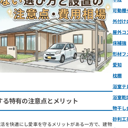
可動棚
外付け
屋外コ
床補強
形材フ
愛知
枕棚
浴室テ
浴室乾
する特有の注意点とメリット
物干し
砂利工
生活を快適にし愛車を守るメリットがある一方で、建物