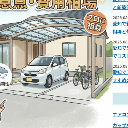
と新築
2026.08
愛知で
相場と
2026.08
愛知で
でコス
2026.08
愛知で
すすめ
エアコ
カップ