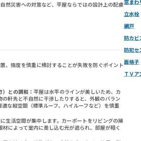
窓まわ
、自然災害への対策など、平屋ならではの設計上の配慮
立水栓
網戸
防カビ
防犯セ
面格子
配置、強度を慎重に検討することが失敗を防ぐポイント
ＴＶア
さ）との調和：
平屋は水平のラインが美しいため、カ
物の軒先と不自然に干渉したりすると、外観のバラン
最適な縦空間（標準ルーフ、ハイルーフなど）を慎重
階に生活空間が集中します。カーポートをリビングの掃
根材によって室内に差し込む光が遮られ、部屋が暗く