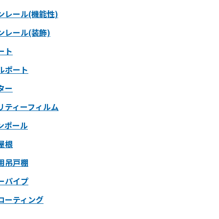
ンレール(機能性)
ンレール(装飾)
ート
ルポート
ター
リティーフィルム
ンポール
屋根
用吊戸棚
ーパイプ
コーティング