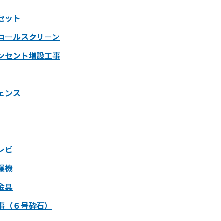
セット
ロールスクリーン
ンセント増設工事
ェンス
レビ
燥機
金具
事（６号砕石）