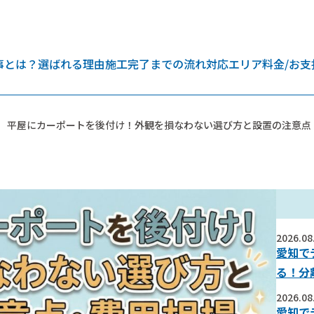
事とは？
選ばれる理由
施工完了までの流れ
対応エリア
料金/お支
平屋にカーポートを後付け！外観を損なわない選び方と設置の注意点
2026.08
愛知で
る！分
2026.08
愛知で