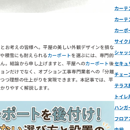
カーテ
カーテ
カーポ
サイク
いとお考えの皆様へ。平屋の美しい外観デザインを損な
シャッ
風や積雪にも耐えられる
カーポート
を選ぶには、専門的
せん。結論から申し上げますと、平屋への
カーポート
後
セキュ
ションだけでなく、オプション工事専門業者への「分離
チェー
えつつ理想の仕上がりを実現できます。本記事では、平
テラス
分かりやすく解説します。
トイレ
ハンガ
フロア
中段