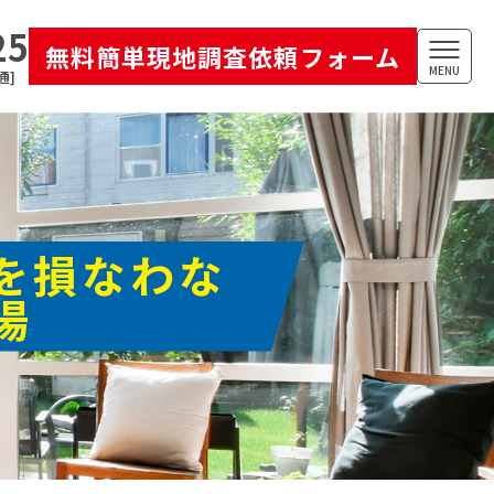
25
無料簡単現地調査依頼フォーム
MENU
通]
を損なわな
場