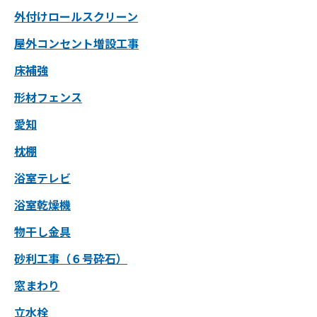
外付けロールスクリーン
屋外コンセント増設工事
床補強
形材フェンス
愛知
枕棚
浴室テレビ
浴室乾燥機
物干し金具
砂利工事（６号砕石）
窓まわり
立水栓