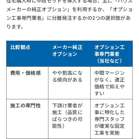
住宅購入時に中段セットを導入する場合、主に「ハウス
メーカーの純正オプション」を利用するか、「オプショ
ン工事専門業者」に分離発注するかの2つの選択肢があ
ります。
比較観点
メーカー純正
オプション工
オプション
事専門業者
（当社など）
費用・価格感
やや割高にな
中間マージン
る傾向がある
がなく、適正
価格で抑えや
すい
施工の専門性
下請け業者が
オプション工
施工（品質に
事に特化した
ばらつきの可
専門スタッフ
能性）
が確実な固定
工事を実施