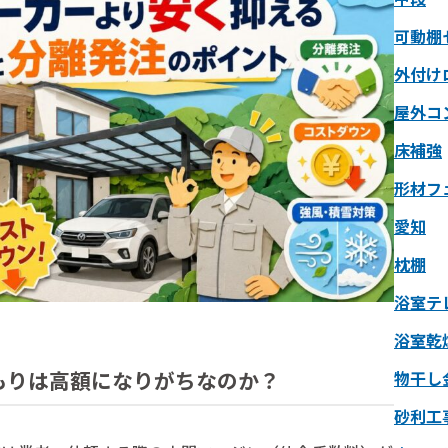
可動棚
外付け
屋外コ
床補強
形材フ
愛知
枕棚
浴室テ
浴室乾
もりは高額になりがちなのか？
物干し
砂利工