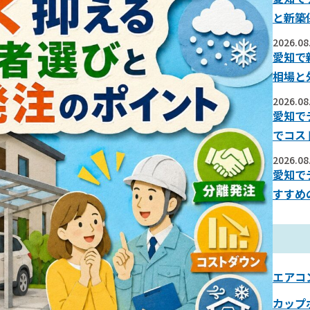
と新築
2026.08
愛知で
相場と
2026.08
愛知で
でコス
2026.08
愛知で
すすめ
エアコ
カップ