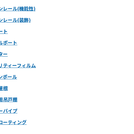
ンレール(機能性)
ンレール(装飾)
ート
ルポート
ター
リティーフィルム
ンポール
屋根
用吊戸棚
ーパイプ
コーティング