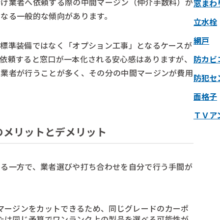
請け業者へ依頼する際の中間マージン（仲介手数料）が
窓まわ
になる一般的な傾向があります。
立水栓
網戸
は標準装備ではなく「オプション工事」となるケースが
で依頼すると窓口が一本化される安心感はありますが、
防カビ
門業者が行うことが多く、その分の中間マージンが費用
防犯セ
面格子
ＴＶア
のメリットとデメリット
ある一方で、業者選びや打ち合わせを自分で行う手間が
マージンをカットできるため、同じグレードのカーポ
たは同じ予算でワンランク上の製品を選べる可能性が