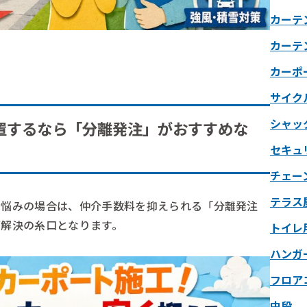
カーテ
カーテ
カーポ
サイク
シャッ
置するなら「分離発注」がおすすめな
セキュ
チェー
テラス
お悩みの場合は、仲介手数料を抑えられる「分離発注
が解決の糸口となります。
トイレ
ハンガ
フロア
中段