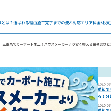
事とは？
選ばれる理由
施工完了までの流れ
対応エリア
料金/お支
三重県でカーポート施工！ハウスメーカーより安く抑える業者選びと
2026.08
愛知で
る！分
2026.08
愛知で