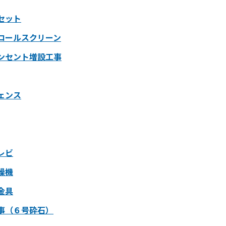
セット
ロールスクリーン
ンセント増設工事
ェンス
レビ
燥機
金具
事（６号砕石）