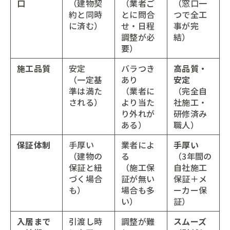
口
（建物契
（業者ご
（窓口一
約と同時
とに問合
つで全工
に済む）
せ・日程
事が完
調整が必
結）
要）
施工品質
安定
バラつき
高品質・
（一定基
あり
安定
準は満た
（業者に
（完全自
される）
より当た
社施工・
り外れが
研修済み
ある）
職人）
保証体制
手厚い
業者によ
手厚い
（建物の
る
（3年間の
保証と紐
（施工保
自社施工
づく場合
証が無い
保証＋メ
も）
場合も多
ーカー保
い）
証）
入居まで
引渡し時
調整が難
スムーズ