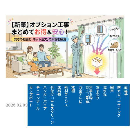
カ
チ
ハ
外
床
形
枕
浴
砂利
窓
立
網
防
面
ッ
ェ
ン
付
補
材
棚
室
工事
ま
水
戸
カ
格
プ
ー
ガ
け
強
フ
テ
（６
わ
栓
ビ
子
ボ
ン
ー
ロ
ェ
レ
号砕
り
コ
ー
ポ
パ
ー
ン
ビ
石）
ー
2026.02.09
ド
ー
イ
ル
ス
テ
ル
プ
ス
ィ
ク
ン
リ
グ
ー
ン