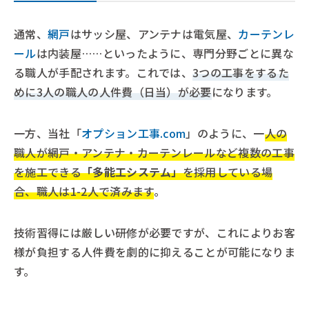
通常、
網戸
はサッシ屋、アンテナは電気屋、
カーテンレ
ール
は内装屋……といったように、専門分野ごとに異な
る職人が手配されます。これでは、
3つの工事をするた
めに3人の職人の人件費（日当）が必要
になります。
一方、当社「
オプション工事.com
」のように、一
人の
職人が網戸・アンテナ・カーテンレールなど複数の工事
を施工できる
「多能工システム」
を採用している場
合
、職人は1-2人で済みます
。
技術習得には厳しい研修が必要ですが、これによりお客
様が負担する人件費を劇的に抑えることが可能になりま
す。