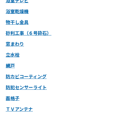
浴室テレビ
浴室乾燥機
物干し金具
砂利工事（６号砕石）
窓まわり
立水栓
網戸
防カビコーティング
防犯センサーライト
面格子
ＴＶアンテナ