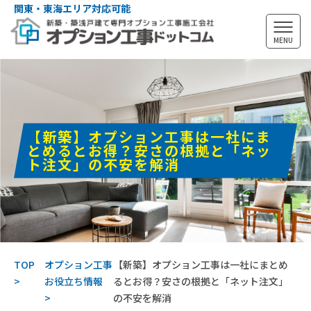
関東・東海エリア対応可能
MENU
【新築】オプション工事は一社にま
とめるとお得？安さの根拠と「ネッ
ト注文」の不安を解消
TOP
オプション工事
【新築】オプション工事は一社にまとめ
お役立ち情報
るとお得？安さの根拠と「ネット注文」
の不安を解消