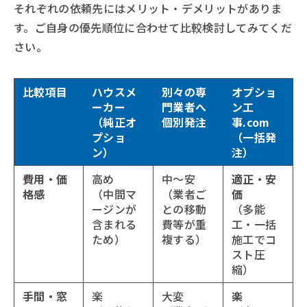
それぞれの依頼先にはメリット・デメリットがありま
す。ご自身の優先順位に合わせて比較検討してみてくだ
さい。
比較項目
ハウスメ
別々の専
オプショ
ーカー
門業者へ
ン工
（純正オ
個別発注
事.com
プショ
（一括発
ン）
注）
費用・価
高め
中〜安
適正・安
格感
（中間マ
（業者ご
価
ージンが
との移動
（多能
含まれる
費等が重
工・一括
ため）
複する）
施工でコ
スト圧
縮）
手間・窓
楽
大変
楽