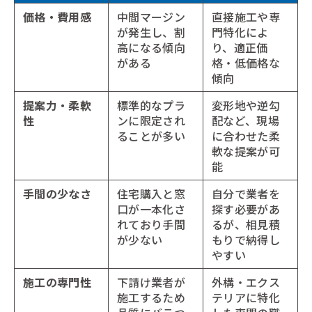
価格・費用感
中間マージン
直接施工や専
が発生し、割
門特化によ
高になる傾向
り、適正価
がある
格・低価格な
傾向
提案力・柔軟
標準的なプラ
変形地や逆勾
性
ンに限定され
配など、現場
ることが多い
に合わせた柔
軟な提案が可
能
手間の少なさ
住宅購入と窓
自分で業者を
口が一本化さ
探す必要があ
れており手間
るが、相見積
が少ない
もりで納得し
やすい
施工の専門性
下請け業者が
外構・エクス
施工するため
テリアに特化