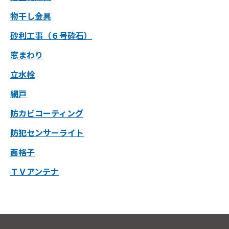
物干し金具
砂利工事（６号砕石）
窓まわり
立水栓
網戸
防カビコーティング
防犯センサーライト
面格子
ＴＶアンテナ