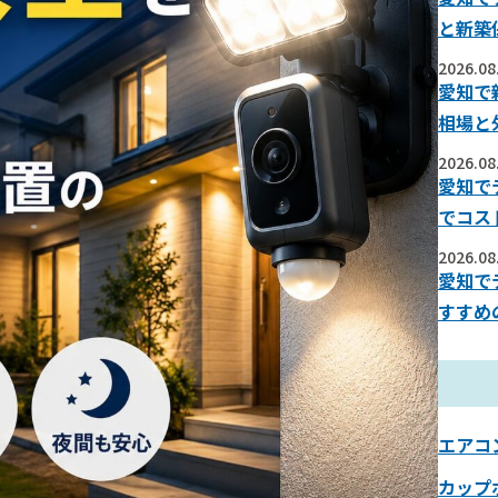
と新築
2026.08
愛知で
相場と
2026.08
愛知で
でコス
2026.08
愛知で
すすめ
エアコ
カップ