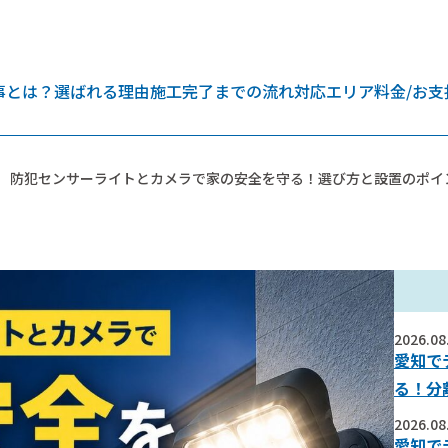
事とは？
選ばれる理由
施工完了までの流れ
対応エリア
料金/お支
防犯センサーライトとカメラで家の安全を守る！選び方と設置のポイ
2026.08
愛知で
る！分
2026.08
愛知で