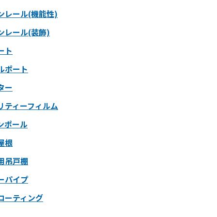
ンレール(機能性)
ンレール(装飾)
ート
ルポート
ター
リティーフィルム
ンポール
屋根
用吊戸棚
ーパイプ
コーティング