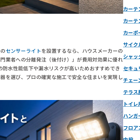
カーテ
カーテ
カーポ
サイク
型の
センサーライト
を設置するなら、ハウスメーカーの
シャッ
専門業者への分離発注（後付け）」が費用対効果に優れ
壁の防水性能低下や漏水リスクが高いためおすすめでき
セキュ
機器を選び、プロの確実な施工で安全な住まいを実現し
チェー
テラス
トイレ
ハンガ
フロア
中段