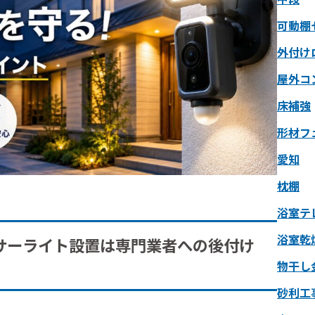
可動棚
外付け
屋外コ
床補強
形材フ
愛知
枕棚
浴室テ
浴室乾
サーライト設置は専門業者への後付け
物干し
砂利工