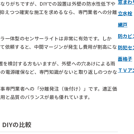
窓まわ
なりがちですが、DIYでの設置は外壁の防水性低下や
を抑えつつ確実な施工を求めるなら、専門業者への分離
立水栓
網戸
防カビ
メラ一体型のセンサーライトは非常に有効です。しか
して依頼すると、中間マージンが発生し費用が割高にな
防犯セ
面格子
設置を検討する方もいますが、外壁への穴あけによる雨
ＴＶア
への電源確保など、専門知識がないと取り返しのつかな
工事専門業者への「分離発注（後付け）」です。適正価
費用と品質のバランスが最も優れています。
DIYの比較