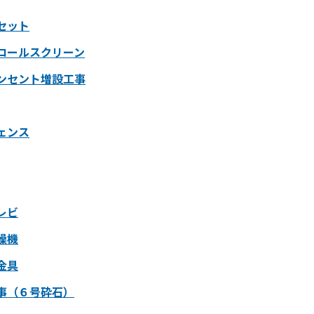
セット
ロールスクリーン
ンセント増設工事
ェンス
レビ
燥機
金具
事（６号砕石）