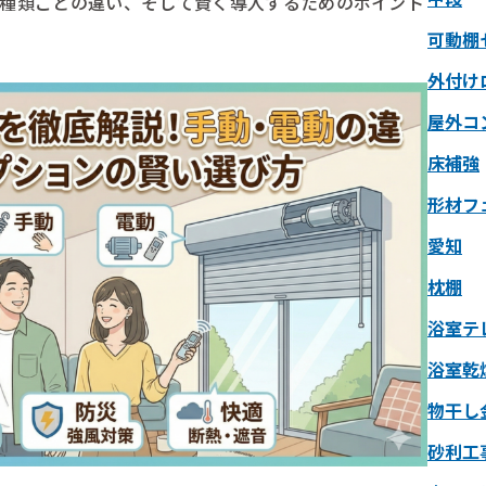
や種類ごとの違い、そして賢く導入するためのポイント
可動棚
外付け
屋外コ
床補強
形材フ
愛知
枕棚
浴室テ
浴室乾
物干し
砂利工