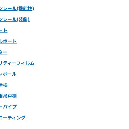
ンレール(機能性)
ンレール(装飾)
ート
ルポート
ター
リティーフィルム
ンポール
屋根
用吊戸棚
ーパイプ
コーティング