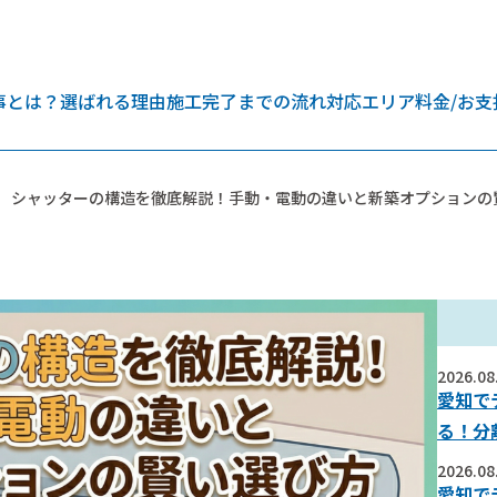
事とは？
選ばれる理由
施工完了までの流れ
対応エリア
料金/お支
シャッターの構造を徹底解説！手動・電動の違いと新築オプションの
2026.08
愛知で
る！分
2026.08
愛知で