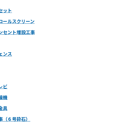
セット
ロールスクリーン
ンセント増設工事
ェンス
レビ
燥機
金具
事（６号砕石）