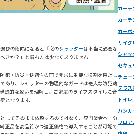
カーテ
カーテ
カーポ
サイク
ン選びの段階になると「窓の
シャッター
は本当に必要な
シャッ
ぶべきか？」と悩む方は少なくありません。
セキュ
は防犯・防災・快適性の面で非常に重要な役割を果たし
チェー
窓であり、シャッターの物理的なガードは絶大な防犯効
テラス
の構造的な違いを理解し、ご家庭のライフスタイルに合
トイレ
ぐ鍵となります。
ハンガ
ンとしてそのまま依頼するのではなく、専門業者へ「分
フロア
の純正品を高品質かつ適正価格で導入することが可能で
中段