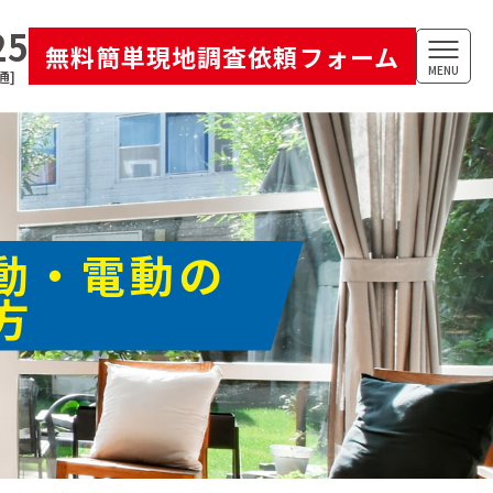
25
無料簡単現地調査依頼フォーム
MENU
通]
動・電動の
方