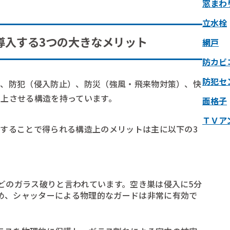
窓まわ
立水栓
導入する3つの大きなメリット
網戸
防カビ
防犯セ
で、防犯（侵入防止）、防災（強風・飛来物対策）、快
上させる構造を持っています。
面格子
ＴＶア
することで得られる構造上のメリットは主に以下の3
）
どのガラス破りと言われています。空き巣は侵入に5分
め、シャッターによる物理的なガードは非常に有効で