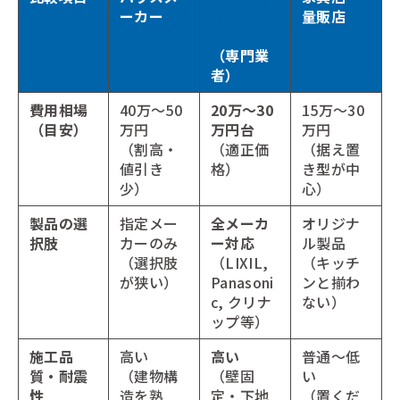
ーカー
ン工
量販店
事.com
（専門業
者）
費用相場
40万〜50
20万〜30
15万〜30
（目安）
万円
万円台
万円
（割高・
（適正価
（据え置
値引き
格）
き型が中
少）
心）
製品の選
指定メー
全メーカ
オリジナ
択肢
カーのみ
ー対応
ル製品
（選択肢
（LIXIL,
（キッチ
が狭い）
Panasoni
ンと揃わ
c, クリナ
ない）
ップ等）
施工品
高い
高い
普通〜低
質・耐震
（建物構
（壁固
い
性
造を熟
定・下地
（置くだ