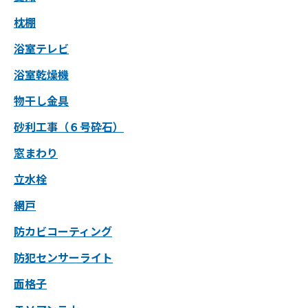
枕棚
浴室テレビ
浴室乾燥機
物干し金具
砂利工事（６号砕石）
窓まわり
立水栓
網戸
防カビコーティング
防犯センサーライト
面格子