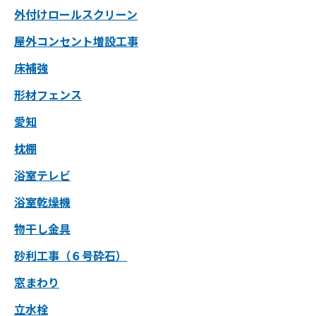
外付けロールスクリーン
屋外コンセント増設工事
床補強
形材フェンス
愛知
枕棚
浴室テレビ
浴室乾燥機
物干し金具
砂利工事（６号砕石）
窓まわり
立水栓