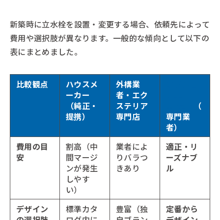
新築時に立水栓を設置・変更する場合、依頼先によって
費用や選択肢が異なります。一般的な傾向として以下の
表にまとめました。
比較観点
ハウスメ
外構業
オプショ
ーカー
者・エク
ン工
（純正・
ステリア
事.com
（
提携）
専門店
専門業
者）
費用の目
割高（中
業者によ
適正・リ
安
間マージ
りバラつ
ーズナブ
ンが発生
きあり
ル
しやす
い）
デザイン
標準カタ
豊富（独
定番から
の選択肢
ログ内に
自ブラン
デザイン