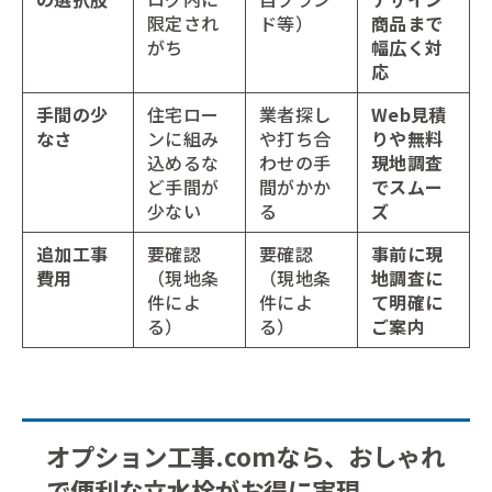
限定され
ド等）
商品まで
がち
幅広く対
応
手間の少
住宅ロー
業者探し
Web見積
なさ
ンに組み
や打ち合
りや無料
込めるな
わせの手
現地調査
ど手間が
間がかか
でスムー
少ない
る
ズ
追加工事
要確認
要確認
事前に現
費用
（現地条
（現地条
地調査に
件によ
件によ
て明確に
る）
る）
ご案内
オプション工事.comなら、おしゃれ
で便利な立水栓がお得に実現