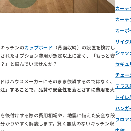
カーテ
カーテ
カーポ
サイク
、キッチンの
カップボード
（背面収納）の設置を検討し
シャッ
示されたオプション費用が想定以上に高く、「もっと安
か？」と悩んでいませんか？
セキュ
チェー
ードはハウスメーカーにそのまま依頼するのではなく、
テラス
発注」することで、品質や安全性を落とさずに費用を大
トイレ
ハンガ
ドを後付けする際の費用相場や、地震に備えた安全な設
フロア
を分かりやすく解説します。賢く無駄のないキッチン収
中段