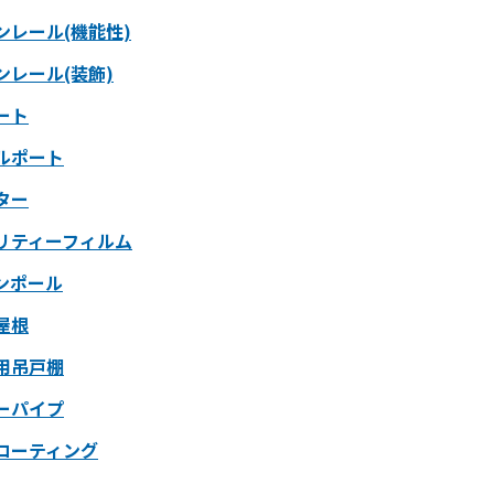
ンレール(機能性)
ンレール(装飾)
ート
ルポート
ター
リティーフィルム
ンポール
屋根
用吊戸棚
ーパイプ
コーティング