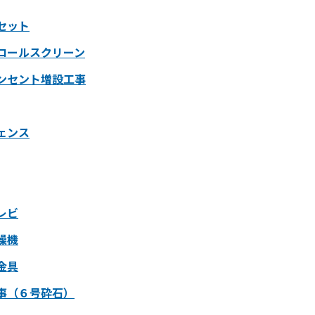
セット
ロールスクリーン
ンセント増設工事
ェンス
レビ
燥機
金具
事（６号砕石）