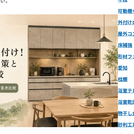
さい。
可動棚
外付け
屋外コ
床補強
形材フ
愛知
枕棚
浴室テ
浴室乾
物干し
砂利工