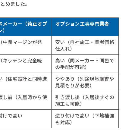
まとめました。
スメーカー（純正オプ
オプション工事専門業者
ン）
（中間マージンが発
安い（自社施工・業者価格
仕入れ）
（キッチンと完全統
高い（同メーカー・同色で
の手配が可能）
い（住宅設計と同時進
ややあり（別途現地調査や
見積もりが必要）
渡し前（入居時から使
引き渡し後（入居後すぐの
）
施工も可能）
付けで高い
造り付けで高い（下地補強
も対応）