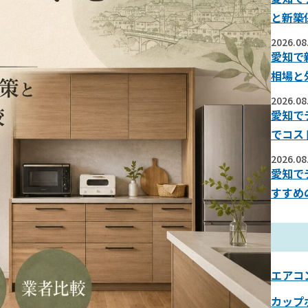
と新築
2026.08
愛知で
相場と
2026.08
愛知で
でコス
2026.08
愛知で
すすめ
エアコ
カップ