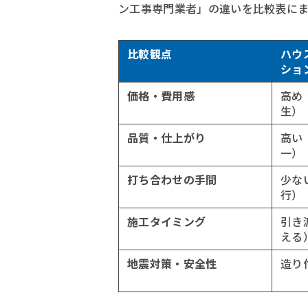
ン工事専門業者」の違いを比較表に
比較観点
ハウ
ショ
価格・費用感
高め
生）
品質・仕上がり
高い
一）
打ち合わせの手間
少な
行）
施工タイミング
引き
える
地震対策・安全性
造り