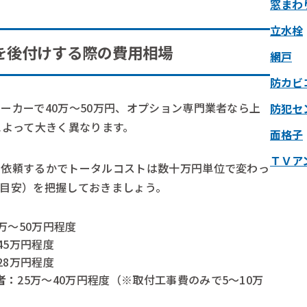
窓まわ
立水栓
を後付けする際の費用相場
網戸
防カビ
ーカーで40万〜50万円、オプション専門業者なら上
防犯セ
によって大きく異なります。
面格子
ＴＶア
に依頼するかでトータルコストは数十万円単位で変わっ
目安）を把握しておきましょう。
0万〜50万円程度
45万円程度
28万円程度
者：
25万〜40万円程度（※取付工事費のみで5〜10万