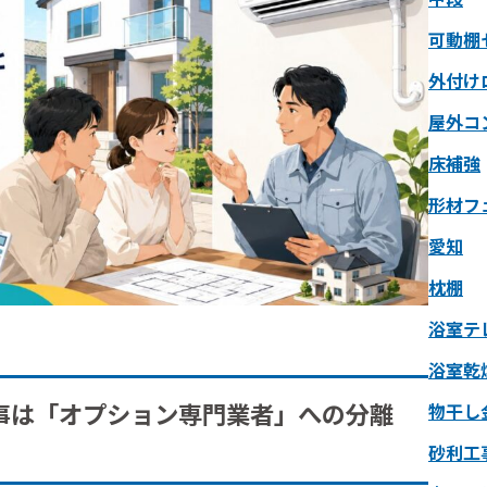
可動棚
外付け
屋外コ
床補強
形材フ
愛知
枕棚
浴室テ
浴室乾
事は「オプション専門業者」への分離
物干し
砂利工