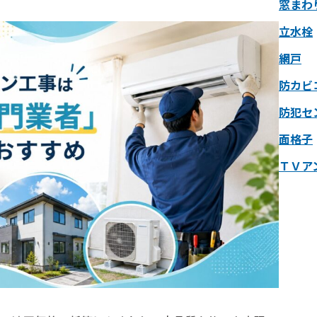
窓まわ
立水栓
網戸
防カビ
防犯セ
面格子
ＴＶア