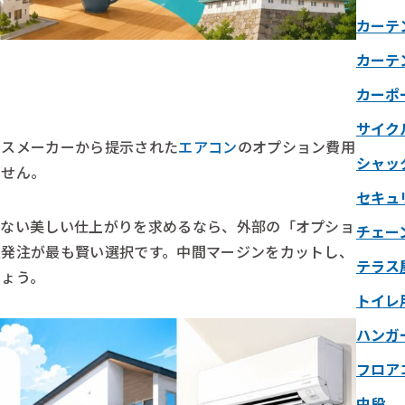
カーテ
カーテ
カーポ
サイク
ウスメーカーから提示された
エアコン
のオプション費用
シャッ
ません。
セキュ
わない美しい仕上がりを求めるなら、外部の「オプショ
チェー
離発注が最も賢い選択です。中間マージンをカットし、
テラス
しょう。
トイレ
ハンガ
フロア
中段