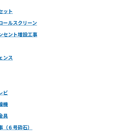
セット
ロールスクリーン
ンセント増設工事
ェンス
レビ
燥機
金具
事（６号砕石）