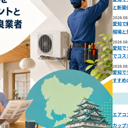
と新築
2026.08
愛知で
相場と
2026.08
愛知で
でコス
2026.08
愛知で
すすめ
エアコ
カップ