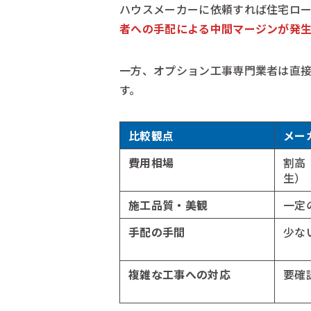
ハウスメーカーに依頼すれば住宅ロ
者への手配による中間マージンが発
一方、オプション工事専門業者は直
す。
比較観点
メー
費用相場
割高
生）
施工品質・美観
一定
手配の手間
少な
複雑な工事への対応
要確