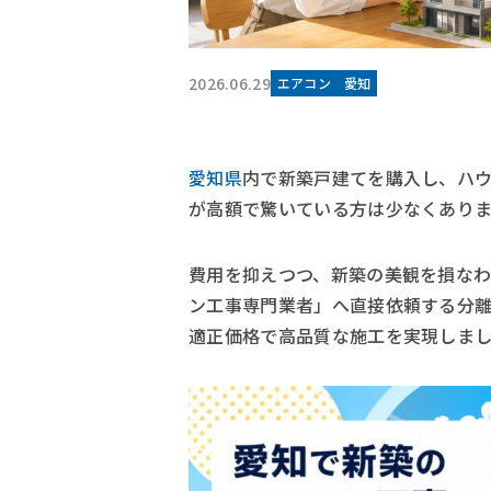
2026.06.29
エアコン
愛知
愛知県
内で新築戸建てを購入し、ハ
が高額で驚いている方は少なくあり
費用を抑えつつ、新築の美観を損な
ン工事専門業者」へ直接依頼する分
適正価格で高品質な施工を実現しま