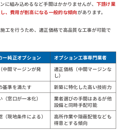
ーンに組み込めるなど手間はかかりませんが、
下請け業
生し、費用が割高になる一般的な傾向
があります。
接施工を行うため、適正価格で高品質な工事が可能で
カー純正オプション
オプション工事専門業者
（中間マージンが発
適正価格（中間マージンな
し）
の基準を満たす
新築に特化した高い技術力
い（窓口が一本化）
業者選びの手間はあるが他
設備と同時手配可能
認（現地条件による）
高所作業や隠蔽配管なども
得意とする傾向