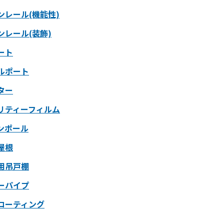
ンレール(機能性)
ンレール(装飾)
ート
ルポート
ター
リティーフィルム
ンポール
屋根
用吊戸棚
ーパイプ
コーティング